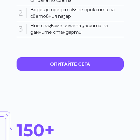
страна по света
Водещо представяне
проксита на
световния пазар
Ние спазваме цялата защита на
данните
стандарти
ОПИТАЙТЕ СЕГА
150+