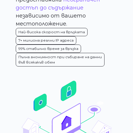
достъп до съдържание
независимо от вашето
местоположение.
Най-висока скорост на връзката
7+ милиона реални IP адреса
99% стабилно време за връзка
Пълна анонимност при събиране на данни
във всякакъв обем