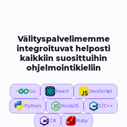
Välityspalvelimemme
integroituvat helposti
kaikkiin suosittuihin
ohjelmointikieliin
Go
React
JavaScript
Python
NodeJS
C/C++
C#
Ruby