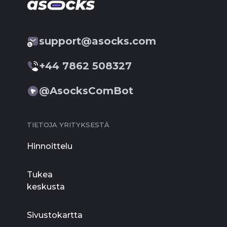
support@asocks.com
+44 7862 508327
@AsocksComBot
TIETOJA YRITYKSESTÄ
Hinnoittelu
Tukea
keskusta
Sivustokartta