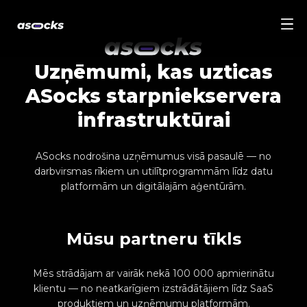
Uzņēmumi, kas uzticas
ASocks starpniekservera
infrastruktūrai
ASocks nodrošina uzņēmumus visā pasaulē — no
darbvirsmas rīkiem un utilītprogrammām līdz datu
platformām un digitālajām aģentūrām.
Mūsu partneru tīkls
Mēs strādājam ar vairāk nekā 100 000 apmierinātu
klientu — no neatkarīgiem izstrādātājiem līdz SaaS
produktiem un uzņēmumu platformām.