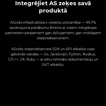
Integrējiet AS zeķes savā
produktā
ASocks infrastruktūra ir veidota uzticamībai — 99,7%
savienojuma panākumu līmenis ar visiem integrācijas
partneriem pieejamiem gan dzīvojamiem, gan mobilajiem
starpniekserveriem.
ASocks starpniekservera SDK un API atbalsta visas
galvenās valodas — Go, JavaScript, Python, Node.js,
C/C++, C#, Ruby — ar pilnu tehnisko dokumentāciju un
24/7 atbalstu.