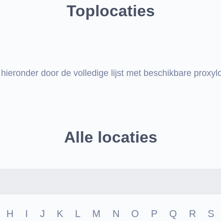
Toplocaties
 hieronder door de volledige lijst met beschikbare proxylo
Alle locaties
H
I
J
K
L
M
N
O
P
Q
R
S