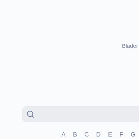
Blader
A
B
C
D
E
F
G