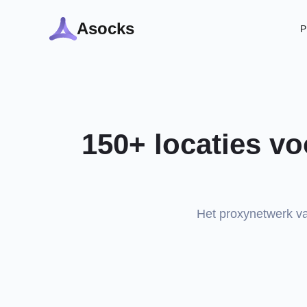
Asocks
P
150+ locaties vo
Het proxynetwerk va