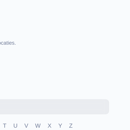
caties.
T
U
V
W
X
Y
Z